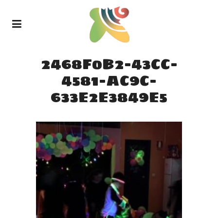
2468F0B2-43CC-
4581-AC9C-
633E2E3849E5