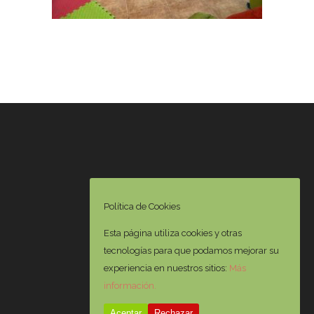
Política de Cookies
Esta página utiliza cookies y otras
tecnologías para que podamos mejorar su
experiencia en nuestros sitios:
Más
información.
Aceptar
Rechazar