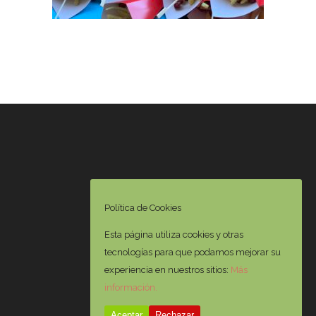
Política de Cookies
Esta página utiliza cookies y otras
tecnologías para que podamos mejorar su
experiencia en nuestros sitios:
Más
información.
Aceptar
Rechazar