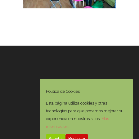
Política de Cookies
Esta página utiliza cookies y otras
tecnologías para que podamos mejorar su
experiencia en nuestros sitios:
Más
información.
Aceptar
Rechazar