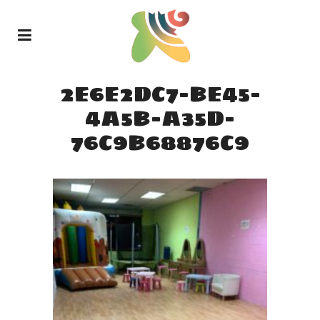
2E6E2DC7-BE45-
4A5B-A35D-
76C9B68876C9